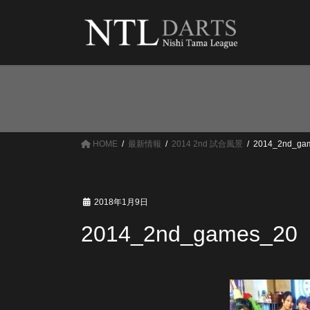
コ
ナ
ン
ビ
テ
ゲ
ン
ー
ツ
シ
へ
ョ
ス
ン
キ
に
ッ
移
HOME
最新情報
2014 2nd 試合風景
2014_2nd_ga
プ
動
2018年1月9日
2014_2nd_games_20