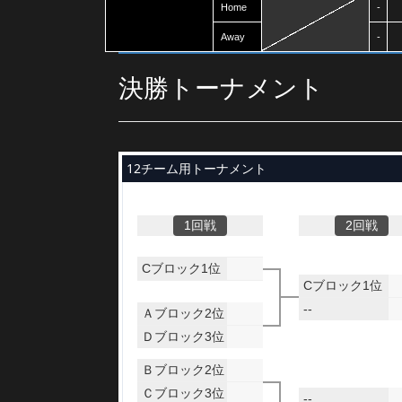
Home
-
Away
-
決勝トーナメント