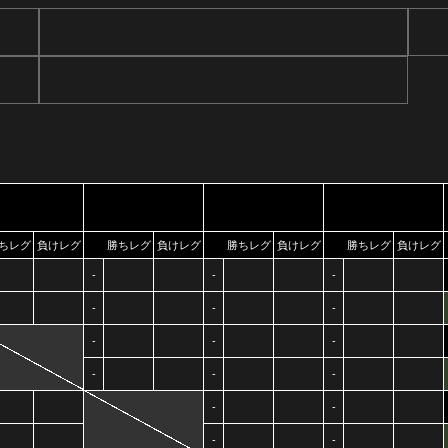
ちレグ
負けレグ
勝ちレグ
負けレグ
勝ちレグ
負けレグ
勝ちレグ
負けレグ
-
-
-
-
-
-
-
-
-
-
-
-
-
-
-
-