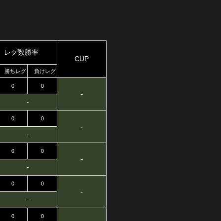
レグ数勝率
CUP
勝ちレグ
負けレグ
0
0
-
-
0
0
-
-
0
0
-
-
0
0
-
-
0
0