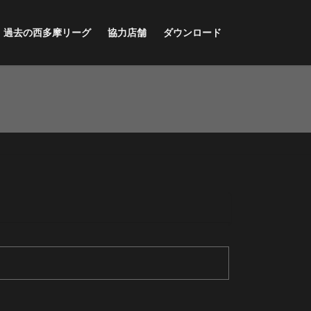
過去の西多摩リーグ
協力店舗
ダウンロード