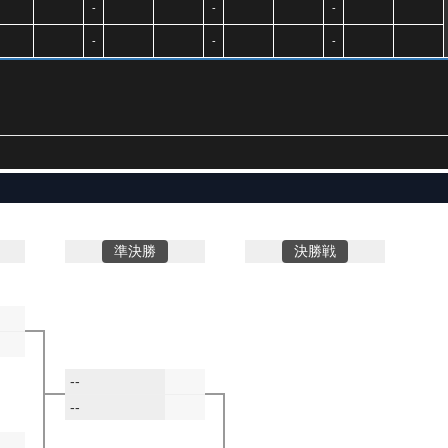
-
-
-
-
-
-