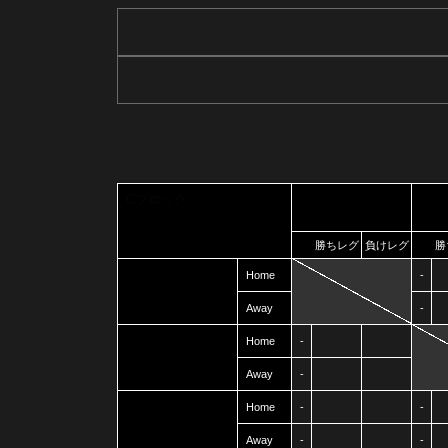
Cブロック
勝ちレグ
負けレグ
勝
Home
-
Away
-
Home
-
Away
-
Home
-
-
Away
-
-