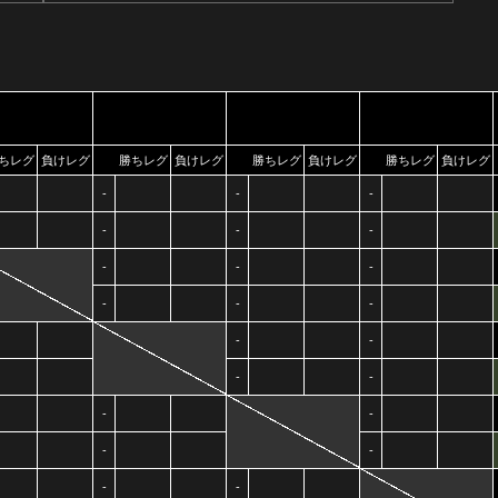
ちレグ
負けレグ
勝ちレグ
負けレグ
勝ちレグ
負けレグ
勝ちレグ
負けレグ
-
-
-
-
-
-
-
-
-
-
-
-
-
-
-
-
-
-
-
-
-
-