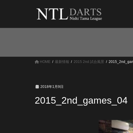
コ
ナ
ン
ビ
テ
ゲ
ン
ー
ツ
シ
へ
ョ
ス
ン
キ
に
ッ
移
HOME
最新情報
2015 2nd 試合風景
2015_2nd_ga
プ
動
2018年1月9日
2015_2nd_games_04