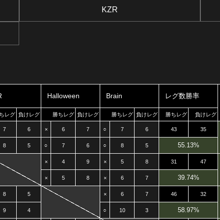
KZR
R
Halloween
Brain
レグ数勝率
ちレグ
負けレグ
勝ちレグ
負けレグ
勝ちレグ
負けレグ
勝ちレグ
負けレグ
7
6
×
6
7
○
7
6
43
35
55.13%
8
5
○
7
6
○
8
5
×
4
9
×
5
8
31
47
39.74%
×
5
8
×
6
7
8
5
×
6
7
46
32
58.97%
9
4
○
10
3