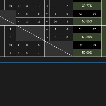
30.77%
10
×
3
10
×
6
7
×
5
8
○
8
5
42
36
53.85%
×
2
11
○
10
3
2
○
7
6
51
27
65.38%
5
×
5
8
10
○
8
5
39
39
50.00%
8
×
6
7