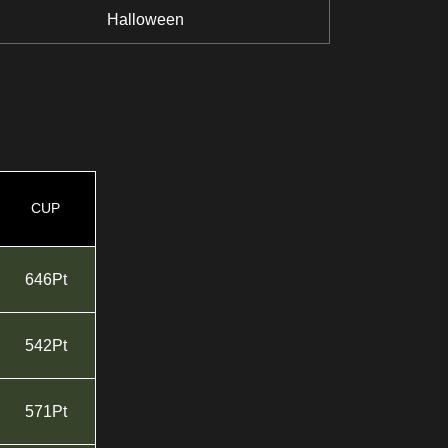
Halloween
CUP
646Pt
542Pt
571Pt