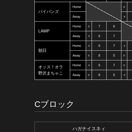
Home
○
パイパンズ
Away
×
Home
○
7
6
LAMP
Away
×
6
7
Home
×
6
7
×
朝日
Away
○
8
5
○
Home
×
6
7
○
オッス！オラ
野沢まちゃこ
Away
○
8
5
×
Cブロック
ハガナイスネィ