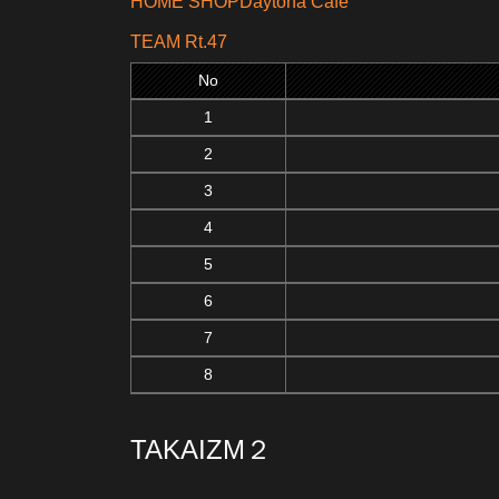
HOME SHOPDaytona Cafe
TEAM Rt.47
No
1
2
3
4
5
6
7
8
TAKAIZM２