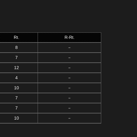
Rt.
R-Rt.
8
－
7
－
12
－
4
－
10
－
7
－
7
－
10
－