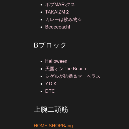
ボブMAR.クス
TAKAIZM２
カレーは飲み物☆
Beeeeeach!
Bブロック
Halloween
天国オンThe Beach
シゲルが結婚＆マーベラス
Y.D.K
DTC
上腕二頭筋
HOME SHOPBang