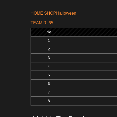
HOME SHOPHalloween
TEAM Rt.65
No
1
2
3
4
5
6
7
8