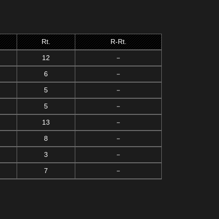
Rt.
R-Rt.
12
－
6
－
5
－
5
－
13
－
8
－
3
－
7
－