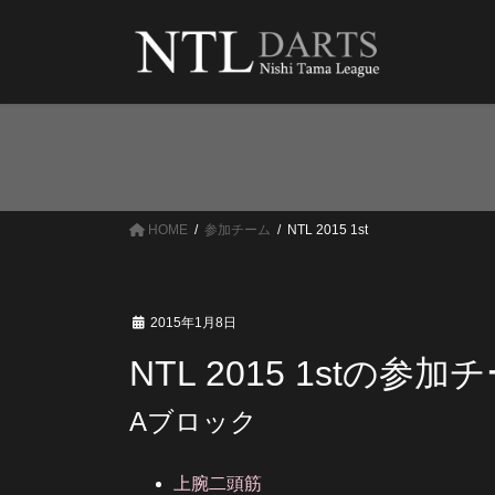
コ
ナ
ン
ビ
テ
ゲ
ン
ー
ツ
シ
へ
ョ
ス
ン
キ
に
ッ
移
HOME
参加チーム
NTL 2015 1st
プ
動
2015年1月8日
NTL 2015 1stの参加
Aブロック
上腕二頭筋