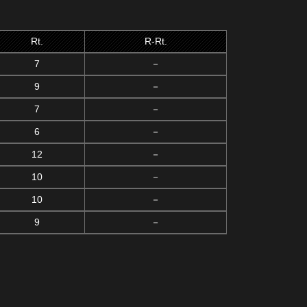
Rt.
R-Rt.
7
－
9
－
7
－
6
－
12
－
10
－
10
－
9
－