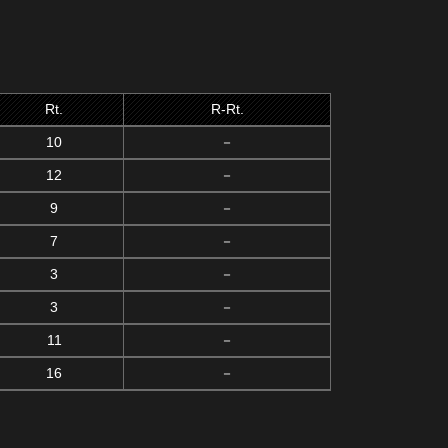
Rt.
R-Rt.
10
－
12
－
9
－
7
－
3
－
3
－
11
－
16
－