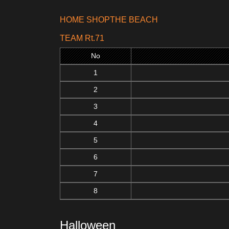
HOME SHOPTHE BEACH
TEAM Rt.71
No
1
2
3
4
5
6
7
8
Halloween