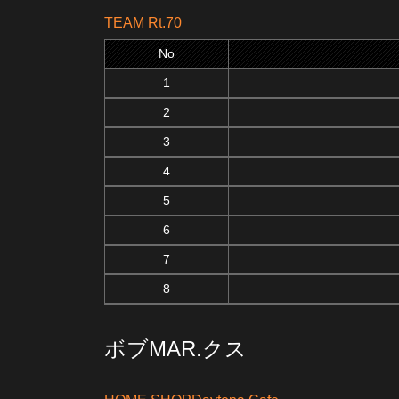
TEAM Rt.70
No
1
2
3
4
5
6
7
8
ボブMAR.クス