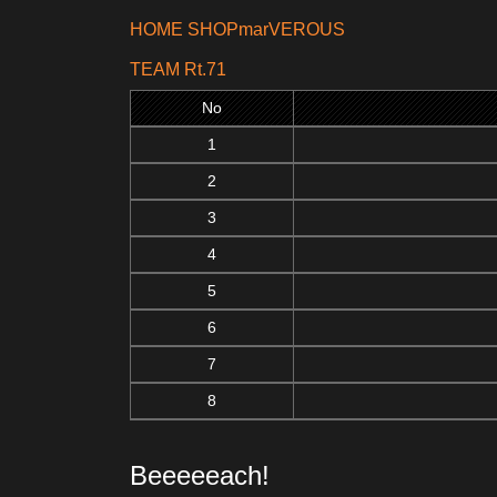
HOME SHOPmarVEROUS
TEAM Rt.71
No
1
2
3
4
5
6
7
8
Beeeeeach!