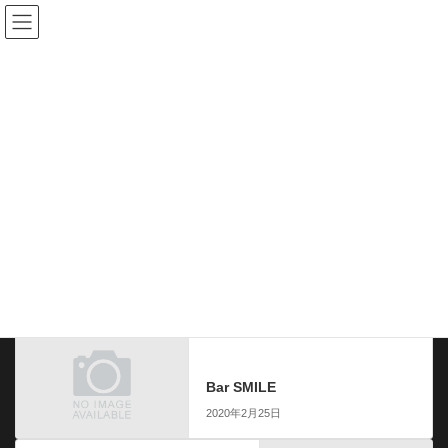
コ
ナ
ン
ビ
テ
ゲ
ン
ー
協力店舗
ツ
シ
へ
ョ
ス
ン
HOME
協力店舗
AIR FORCE
キ
に
ッ
移
プ
動
2020年2月25日
AIR FORCE
前の記事
Bar SMILE
2020年2月25日