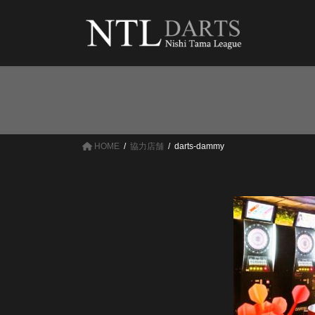
コ
ナ
ン
ビ
テ
ゲ
ン
ー
ツ
シ
へ
ョ
ス
ン
キ
に
ッ
移
HOME
協力店舗
darts-dammy
プ
動